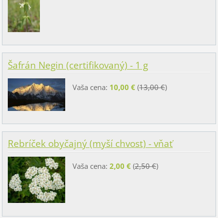
Šafrán Negin (certifikovaný) - 1 g
Vaša cena:
10,00 €
(
13,00 €
)
Rebríček obyčajný (myší chvost) - vňať
Vaša cena:
2,00 €
(
2,50 €
)