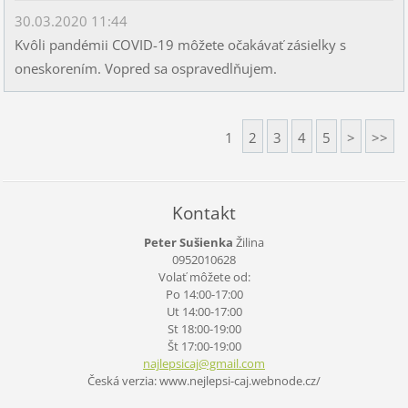
30.03.2020 11:44
Kvôli pandémii COVID-19 môžete očakávať zásielky s
oneskorením. Vopred sa ospravedlňujem.
1
2
3
4
5
>
>>
Kontakt
Peter Sušienka
Žilina
0952010628
Volať môžete od:
Po 14:00-17:00
Ut 14:00-17:00
St 18:00-19:00
Št 17:00-19:00
najlepsi
caj@gmai
l.com
Česká verzia: www.nejlepsi-caj.webnode.cz/