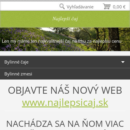
Vyhľadávanie
0,00 €
Najlepší čaj
Bylinné čaje
Bylinné zmesi
OBJAVTE NÁŠ NOVÝ WEB
www.najlepsicaj.sk
NACHÁDZA SA NA ŇOM VIAC