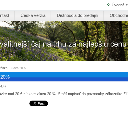
Úvodná s
ntakt
Česká verzia
Distribúcia do predajní
Obchodné
ránka
|
Zľava 20%
 20%
14:47
ávke nad 20 € získate zľavu 20 %. Stačí napísať do poznámky zákazníka ZĽA