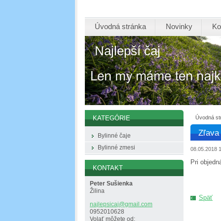
Úvodná stránka
Novinky
Ko
Najlepší čaj
Úvodná st
KATEGÓRIE
Zľava
Bylinné čaje
Bylinné zmesi
08.05.2018 
Pri objedn
KONTAKT
Peter Sušienka
Žilina
Späť
najlepsi
caj@gmai
l.com
0952010628
Volať môžete od: