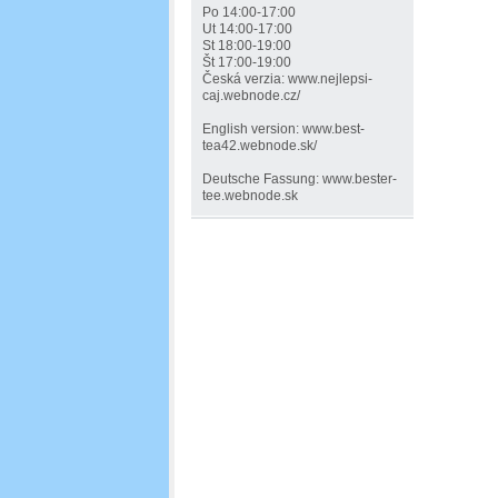
Po 14:00-17:00
Ut 14:00-17:00
St 18:00-19:00
Št 17:00-19:00
Česká verzia: www.nejlepsi-
caj.webnode.cz/
English version: www.best-
tea42.webnode.sk/
Deutsche Fassung: www.bester-
tee.webnode.sk