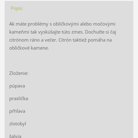
Popis
Ak máte problémy s obličkovými alebo močovými
kameňmi tak vyskúšajte túto zmes. Dochuťte si čaj
citrónom ráno a večer. Citrón taktiež pomáha na
obličkové kamene.
Zloženie:
púpava
praslička
pŕhľava
zlotobyl
šalvia